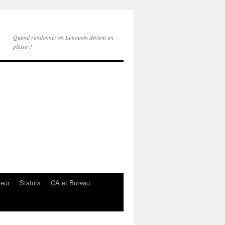
Quand randonner en Limousin devient un
plaisir !
ieur
Statuts
CA et Bureau