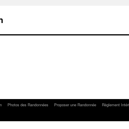
n
on
Photos des Randonnées
Proposer une Randonnée
Règlement Intér