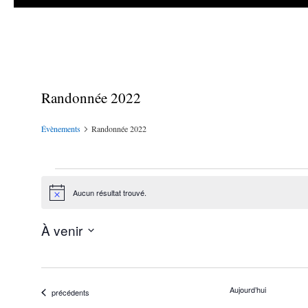
Randonnée 2022
Évènements
Randonnée 2022
Évènements
Aucun résultat trouvé.
Notice
À venir
Sélectionnez
une
date.
Aujourd’hui
Évènements
précédents