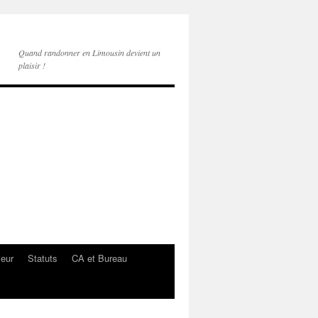
Quand randonner en Limousin devient un
plaisir !
ieur
Statuts
CA et Bureau