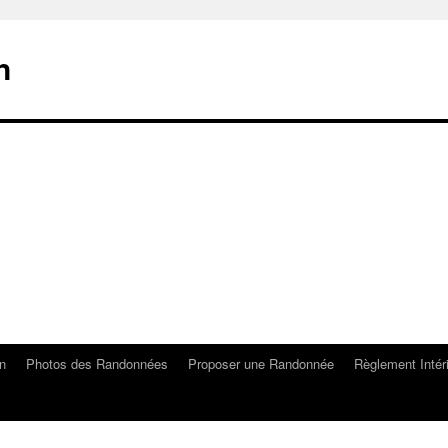
n
on
Photos des Randonnées
Proposer une Randonnée
Règlement Intér