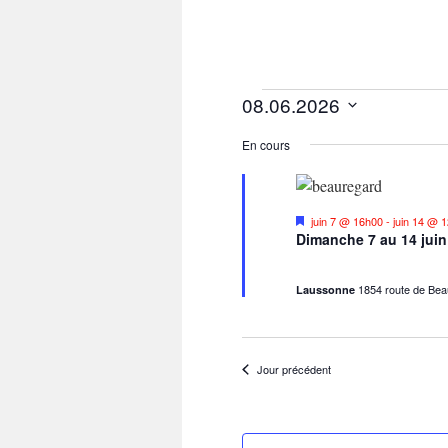
08.06.2026
Évènements
Sélectionnez
for
En cours
une
juin
date.
8,
Mis
juin 7 @ 16h00
-
juin 14 @ 
en
Dimanche 7 au 14 juin
2026
avant
1854 route de Be
Laussonne
Jour précédent