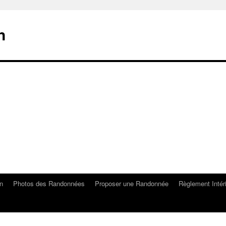
n
on
Photos des Randonnées
Proposer une Randonnée
Règlement Intér