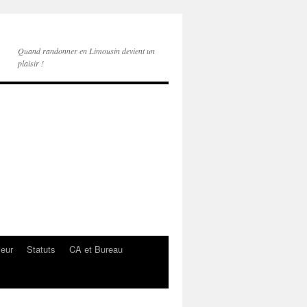
Quand randonner en Limousin devient un
plaisir !
ieur
Statuts
CA et Bureau