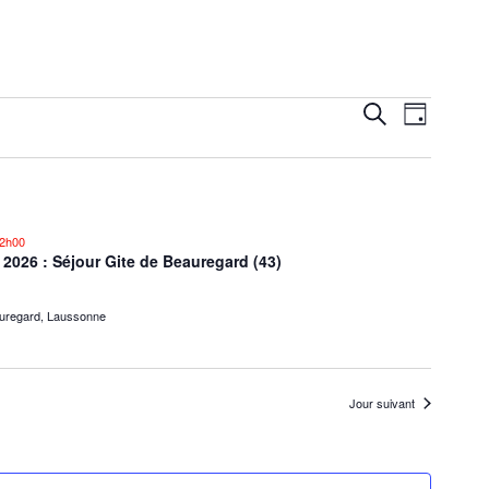
Navigati
Recherche
Recherche
Jour
de
et
vues
navigation
Évèneme
de
12h00
 2026 : Séjour Gite de Beauregard (43)
vues
Évènements
auregard, Laussonne
Jour suivant